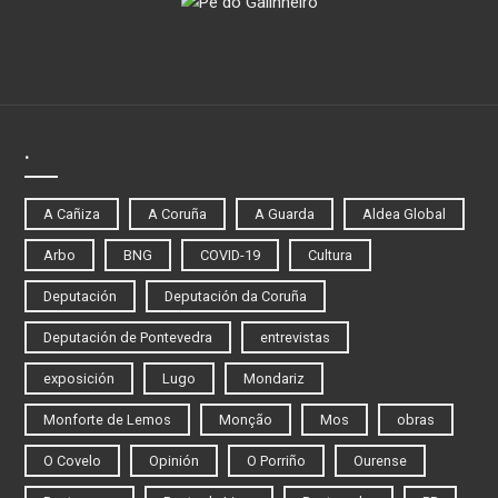
.
A Cañiza
A Coruña
A Guarda
Aldea Global
Arbo
BNG
COVID-19
Cultura
Deputación
Deputación da Coruña
Deputación de Pontevedra
entrevistas
exposición
Lugo
Mondariz
Monforte de Lemos
Monção
Mos
obras
O Covelo
Opinión
O Porriño
Ourense