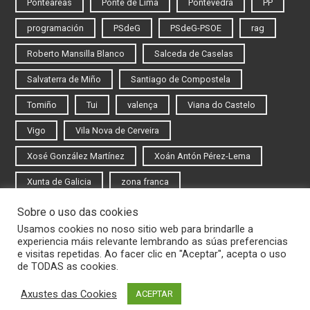
Ponteareas
Ponte de Lima
Pontevedra
PP
programación
PSdeG
PSdeG-PSOE
rag
Roberto Mansilla Blanco
Salceda de Caselas
Salvaterra de Miño
Santiago de Compostela
Tomiño
Tui
valença
Viana do Castelo
Vigo
Vila Nova de Cerveira
Xosé González Martínez
Xoán Antón Pérez-Lema
Xunta de Galicia
zona franca
Sobre o uso das cookies
Iniciar sesión
Usamos cookies no noso sitio web para brindarlle a
experiencia máis relevante lembrando as súas preferencias
Rexistrarse
e visitas repetidas. Ao facer clic en "Aceptar", acepta o uso
de TODAS as cookies.
Axustes das Cookies
ACEPTAR
© 2020 Novas do Eixo Atlántico