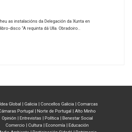
heu as instalacións da Delegación da Xunta en
ibro-disco “A requinta dá Ulla. Obradoiro…
ldea Global
|
Galicia
|
Concellos Galicia
|
Comarcas
Cámaras Portugal
|
Norte de Portugal
|
Alto Minho
Opinión
|
Entrevistas
|
Política
|
Benestar Social
Comercio
|
Cultura
|
Economía
|
Educación