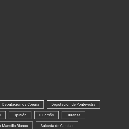
Deputación da Coruña
Deputación de Pontevedra
o
Opinión
O Porriño
Ourense
 Mansilla Blanco
Salceda de Caselas