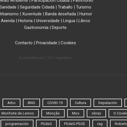
edio Ambiente
|
Participación Cidadá
|
Patrimonio
Sanidade
|
Seguridade Cidadá
|
Traballo
|
Turismo
Urbanismo
|
Xuventude
|
Banda deseñada
|
Humor
Axenda
|
Historia
|
Universidade
|
Lingua
|
Libros
Gastronomía
|
Deporte
Contacto
|
Privacidade
|
Cookies
9 consultas en 1,107 segundos.
Arbo
BNG
COVID-19
Cultura
Deputación
Monforte de Lemos
Monção
Mos
obras
O Covel
programación
PSdeG
PSdeG-PSOE
rag
Roberto