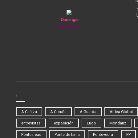
M
Domingo
9 de Agosto
.
A Cañiza
A Coruña
A Guarda
Aldea Global
entrevistas
exposición
Lugo
Mondariz
Ponteareas
Ponte de Lima
Pontevedra
PP