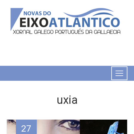
uxia
27