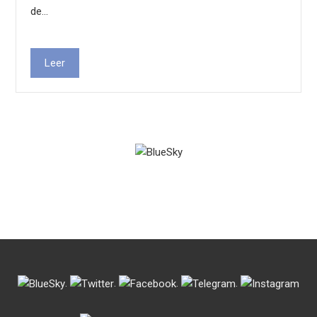
de…
Leer
.
.
.
.