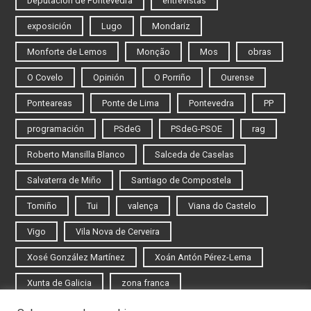
Deputación de Pontevedra
entrevistas
exposición
Lugo
Mondariz
Monforte de Lemos
Monção
Mos
obras
O Covelo
Opinión
O Porriño
Ourense
Ponteareas
Ponte de Lima
Pontevedra
PP
programación
PSdeG
PSdeG-PSOE
rag
Roberto Mansilla Blanco
Salceda de Caselas
Salvaterra de Miño
Santiago de Compostela
Tomiño
Tui
valença
Viana do Castelo
Vigo
Vila Nova de Cerveira
Xosé González Martínez
Xoán Antón Pérez-Lema
Xunta de Galicia
zona franca