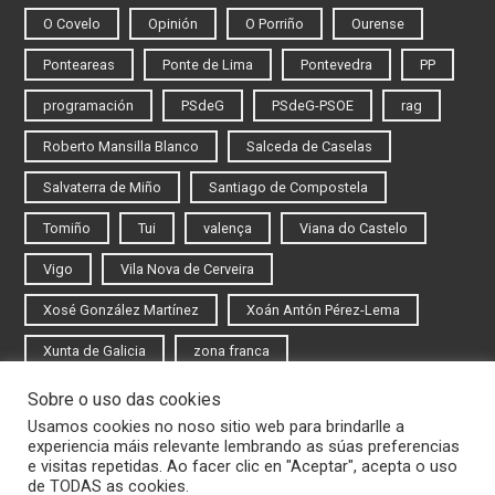
O Covelo
Opinión
O Porriño
Ourense
Ponteareas
Ponte de Lima
Pontevedra
PP
programación
PSdeG
PSdeG-PSOE
rag
Roberto Mansilla Blanco
Salceda de Caselas
Salvaterra de Miño
Santiago de Compostela
Tomiño
Tui
valença
Viana do Castelo
Vigo
Vila Nova de Cerveira
Xosé González Martínez
Xoán Antón Pérez-Lema
Xunta de Galicia
zona franca
Sobre o uso das cookies
Iniciar sesión
Usamos cookies no noso sitio web para brindarlle a
experiencia máis relevante lembrando as súas preferencias
Rexistrarse
e visitas repetidas. Ao facer clic en "Aceptar", acepta o uso
de TODAS as cookies.