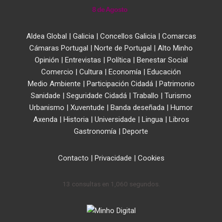
8 de Agosto
Aldea Global
|
Galicia
|
Concellos Galicia
|
Comarcas
Cámaras Portugal
|
Norte de Portugal
|
Alto Minho
Opinión
|
Entrevistas
|
Política
|
Benestar Social
Comercio
|
Cultura
|
Economía
|
Educación
Medio Ambiente
|
Participación Cidadá
|
Patrimonio
Sanidade
|
Seguridade Cidadá
|
Traballo
|
Turismo
Urbanismo
|
Xuventude
|
Banda deseñada
|
Humor
Axenda
|
Historia
|
Universidade
|
Lingua
|
Libros
Gastronomía
|
Deporte
Contacto
|
Privacidade
|
Cookies
13 consultas en 1,060 segundos.