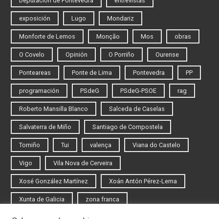
Deputación de Pontevedra
entrevistas
exposición
Lugo
Mondariz
Monforte de Lemos
Monção
Mos
obras
O Covelo
Opinión
O Porriño
Ourense
Ponteareas
Ponte de Lima
Pontevedra
PP
programación
PSdeG
PSdeG-PSOE
rag
Roberto Mansilla Blanco
Salceda de Caselas
Salvaterra de Miño
Santiago de Compostela
Tomiño
Tui
valença
Viana do Castelo
Vigo
Vila Nova de Cerveira
Xosé González Martínez
Xoán Antón Pérez-Lema
Xunta de Galicia
zona franca