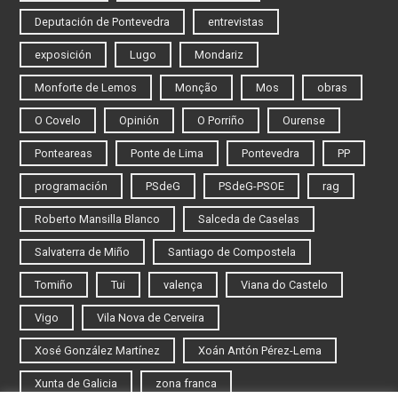
Deputación de Pontevedra
entrevistas
exposición
Lugo
Mondariz
Monforte de Lemos
Monção
Mos
obras
O Covelo
Opinión
O Porriño
Ourense
Ponteareas
Ponte de Lima
Pontevedra
PP
programación
PSdeG
PSdeG-PSOE
rag
Roberto Mansilla Blanco
Salceda de Caselas
Salvaterra de Miño
Santiago de Compostela
Tomiño
Tui
valença
Viana do Castelo
Vigo
Vila Nova de Cerveira
Xosé González Martínez
Xoán Antón Pérez-Lema
Xunta de Galicia
zona franca