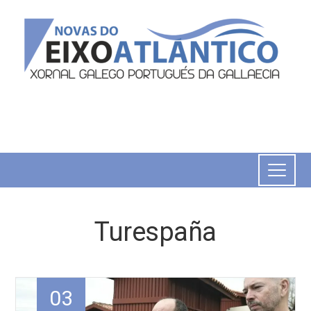
Turespaña
03