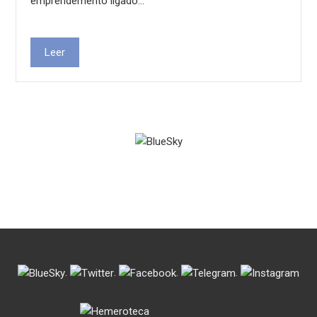
emprendemento ligado…
Leer
.
.
.
.