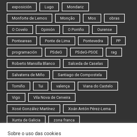
exposición
Lugo
Mondariz
Monforte de Lemos
Monção
Mos
obras
O Covelo
Opinión
O Porriño
Ourense
Ponteareas
Ponte de Lima
Pontevedra
PP
programación
PSdeG
PSdeG-PSOE
rag
Roberto Mansilla Blanco
Salceda de Caselas
Salvaterra de Miño
Santiago de Compostela
Tomiño
Tui
valença
Viana do Castelo
Vigo
Vila Nova de Cerveira
Xosé González Martínez
Xoán Antón Pérez-Lema
Xunta de Galicia
zona franca
Sobre o uso das cookies