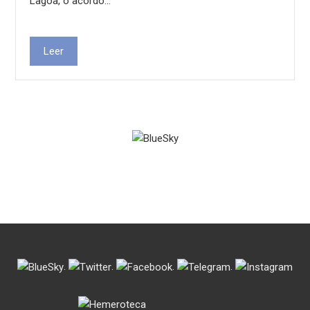
Lagoa, o acordo…
Leer
.
.
.
.