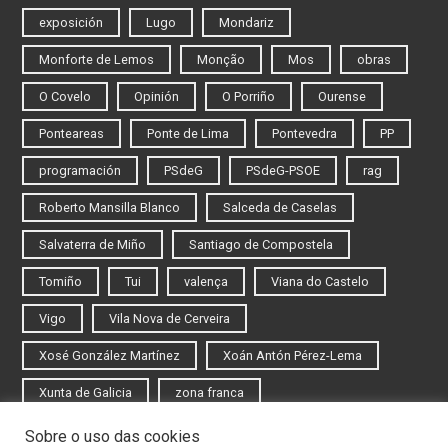
exposición
Lugo
Mondariz
Monforte de Lemos
Monção
Mos
obras
O Covelo
Opinión
O Porriño
Ourense
Ponteareas
Ponte de Lima
Pontevedra
PP
programación
PSdeG
PSdeG-PSOE
rag
Roberto Mansilla Blanco
Salceda de Caselas
Salvaterra de Miño
Santiago de Compostela
Tomiño
Tui
valença
Viana do Castelo
Vigo
Vila Nova de Cerveira
Xosé González Martínez
Xoán Antón Pérez-Lema
Xunta de Galicia
zona franca
Sobre o uso das cookies