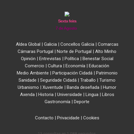
Sexta feira
7 de Agosto
Aldea Global
|
Galicia
|
Concellos Galicia
|
Comarcas
Cámaras Portugal
|
Norte de Portugal
|
Alto Minho
Opinión
|
Entrevistas
|
Política
|
Benestar Social
Comercio
|
Cultura
|
Economía
|
Educación
Medio Ambiente
|
Participación Cidadá
|
Patrimonio
Sanidade
|
Seguridade Cidadá
|
Traballo
|
Turismo
Urbanismo
|
Xuventude
|
Banda deseñada
|
Humor
Axenda
|
Historia
|
Universidade
|
Lingua
|
Libros
Gastronomía
|
Deporte
Contacto
|
Privacidade
|
Cookies
13 consultas en 1,088 segundos.