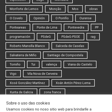
Monforte de Lemos
Monção
Mos
obras
O Covelo
Opinión
O Porriño
Ourense
Ponteareas
Ponte de Lima
Pontevedra
PP
programación
PSdeG
PSdeG-PSOE
rag
Roberto Mansilla Blanco
Salceda de Caselas
Salvaterra de Miño
Santiago de Compostela
Tomiño
Tui
valença
Viana do Castelo
Vigo
Vila Nova de Cerveira
Xosé González Martínez
Xoán Antón Pérez-Lema
Xunta de Galicia
zona franca
Sobre o uso das cookies
Iniciar sesión
Usamos cookies no noso sitio web para brindarlle a