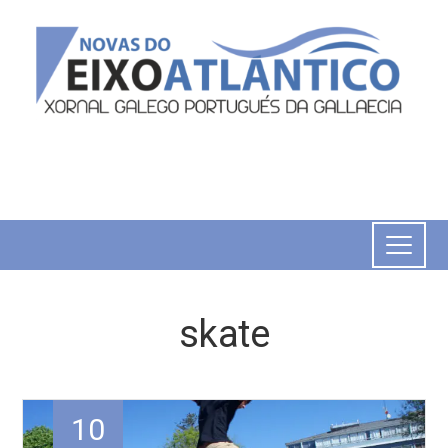
skate
10