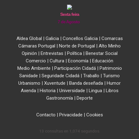
Sexta feira
7 de Agosto
Aldea Global
|
Galicia
|
Concellos Galicia
|
Comarcas
Cámaras Portugal
|
Norte de Portugal
|
Alto Minho
Opinión
|
Entrevistas
|
Política
|
Benestar Social
Comercio
|
Cultura
|
Economía
|
Educación
Medio Ambiente
|
Participación Cidadá
|
Patrimonio
Sanidade
|
Seguridade Cidadá
|
Traballo
|
Turismo
Urbanismo
|
Xuventude
|
Banda deseñada
|
Humor
Axenda
|
Historia
|
Universidade
|
Lingua
|
Libros
Gastronomía
|
Deporte
Contacto
|
Privacidade
|
Cookies
13 consultas en 1,074 segundos.