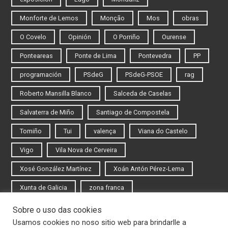
Monforte de Lemos
Monção
Mos
obras
O Covelo
Opinión
O Porriño
Ourense
Ponteareas
Ponte de Lima
Pontevedra
PP
programación
PSdeG
PSdeG-PSOE
rag
Roberto Mansilla Blanco
Salceda de Caselas
Salvaterra de Miño
Santiago de Compostela
Tomiño
Tui
valença
Viana do Castelo
Vigo
Vila Nova de Cerveira
Xosé González Martínez
Xoán Antón Pérez-Lema
Xunta de Galicia
zona franca
Sobre o uso das cookies
Iniciar sesión
Usamos cookies no noso sitio web para brindarlle a