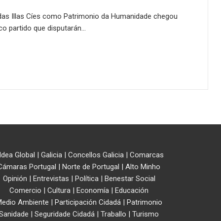
ra das Illas Cíes como Patrimonio da Humanidade chegou
 co partido que disputarán…
ldea Global
|
Galicia
|
Concellos Galicia
|
Comarcas
Cámaras Portugal
|
Norte de Portugal
|
Alto Minho
Opinión
|
Entrevistas
|
Política
|
Benestar Social
Comercio
|
Cultura
|
Economía
|
Educación
edio Ambiente
|
Participación Cidadá
|
Patrimonio
Sanidade
|
Seguridade Cidadá
|
Traballo
|
Turismo