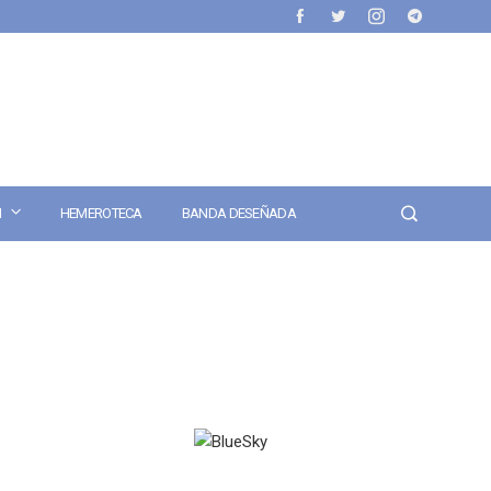
N
HEMEROTECA
BANDA DESEÑADA