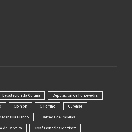
Deputación da Coruña
Deputación de Pontevedra
o
Opinión
O Porriño
Ourense
 Mansilla Blanco
Salceda de Caselas
a de Cerveira
Xosé González Martínez