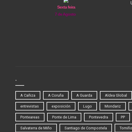
Sexta feira
7 de Agosto
.
A Cañiza
A Coruña
A Guarda
Aldea Global
entrevistas
exposición
Lugo
Mondariz
Ponteareas
Ponte de Lima
Pontevedra
PP
Salvaterra de Miño
Santiago de Compostela
Tomiñ