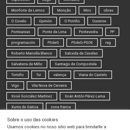
Monforte de Lemos
Monção
Mos
obras
O Covelo
Opinión
O Porriño
Ourense
Ponteareas
Ponte de Lima
Pontevedra
PP
programación
PSdeG
PSdeG-PSOE
rag
Roberto Mansilla Blanco
Salceda de Caselas
Salvaterra de Miño
Santiago de Compostela
Tomiño
Tui
valença
Viana do Castelo
Vigo
Vila Nova de Cerveira
Xosé González Martínez
Xoán Antón Pérez-Lema
Xunta de Galicia
zona franca
Sobre o uso das cookies
Iniciar sesión
Usamos cookies no noso sitio web para brindarlle a