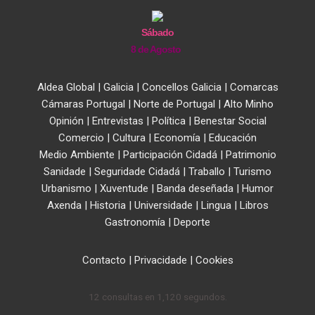
Sábado
8 de Agosto
Aldea Global
|
Galicia
|
Concellos Galicia
|
Comarcas
Cámaras Portugal
|
Norte de Portugal
|
Alto Minho
Opinión
|
Entrevistas
|
Política
|
Benestar Social
Comercio
|
Cultura
|
Economía
|
Educación
Medio Ambiente
|
Participación Cidadá
|
Patrimonio
Sanidade
|
Seguridade Cidadá
|
Traballo
|
Turismo
Urbanismo
|
Xuventude
|
Banda deseñada
|
Humor
Axenda
|
Historia
|
Universidade
|
Lingua
|
Libros
Gastronomía
|
Deporte
Contacto
|
Privacidade
|
Cookies
12 consultas en 1,120 segundos.