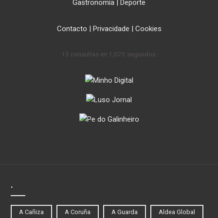
Gastronomía
|
Deporte
Contacto
|
Privacidade
|
Cookies
13 consultas en 1,073 segundos.
.
A Cañiza
A Coruña
A Guarda
Aldea Global