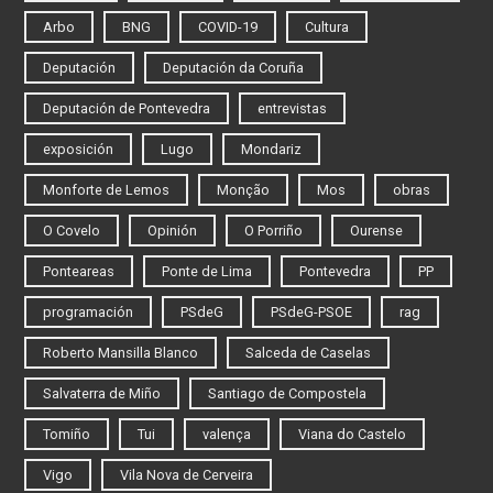
Arbo
BNG
COVID-19
Cultura
Deputación
Deputación da Coruña
Deputación de Pontevedra
entrevistas
exposición
Lugo
Mondariz
Monforte de Lemos
Monção
Mos
obras
O Covelo
Opinión
O Porriño
Ourense
Ponteareas
Ponte de Lima
Pontevedra
PP
programación
PSdeG
PSdeG-PSOE
rag
Roberto Mansilla Blanco
Salceda de Caselas
Salvaterra de Miño
Santiago de Compostela
Tomiño
Tui
valença
Viana do Castelo
Vigo
Vila Nova de Cerveira