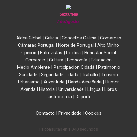
Sexta feira
7 de Agosto
Aldea Global
|
Galicia
|
Concellos Galicia
|
Comarcas
Cámaras Portugal
|
Norte de Portugal
|
Alto Minho
Opinión
|
Entrevistas
|
Política
|
Benestar Social
Comercio
|
Cultura
|
Economía
|
Educación
Medio Ambiente
|
Participación Cidadá
|
Patrimonio
Sanidade
|
Seguridade Cidadá
|
Traballo
|
Turismo
Urbanismo
|
Xuventude
|
Banda deseñada
|
Humor
Axenda
|
Historia
|
Universidade
|
Lingua
|
Libros
Gastronomía
|
Deporte
Contacto
|
Privacidade
|
Cookies
11 consultas en 1,040 segundos.