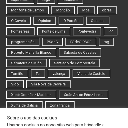
Monforte de Lemos
Monção
Mos
obras
O Covelo
Opinión
O Porriño
Ourense
Ponteareas
Ponte de Lima
Pontevedra
PP
programación
PSdeG
PSdeG-PSOE
rag
Roberto Mansilla Blanco
Salceda de Caselas
Salvaterra de Miño
Santiago de Compostela
Tomiño
Tui
valença
Viana do Castelo
Vigo
Vila Nova de Cerveira
Xosé González Martínez
Xoán Antón Pérez-Lema
Xunta de Galicia
zona franca
Sobre o uso das cookies
Iniciar sesión
Usamos cookies no noso sitio web para brindarlle a