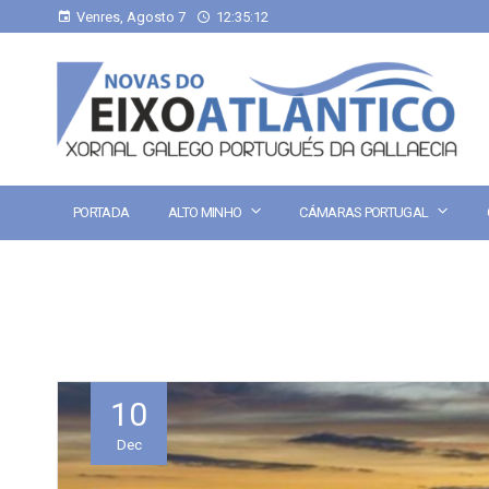
Venres, Agosto 7
12:35:12
PORTADA
ALTO MINHO
CÁMARAS PORTUGAL
10
Dec