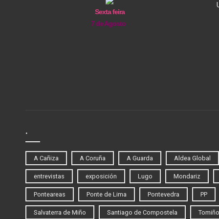
Sexta feira
7 de Agosto
.
A Cañiza
A Coruña
A Guarda
Aldea Global
entrevistas
exposición
Lugo
Mondariz
Ponteareas
Ponte de Lima
Pontevedra
PP
Salvaterra de Miño
Santiago de Compostela
Tomiñ