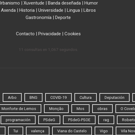
Urbanismo
|
Xuventude
|
Banda deseñada
|
Humor
Axenda
|
Historia
|
Universidade
|
Lingua
|
Libros
Gastronomía
|
Deporte
Contacto
|
Privacidade
|
Cookies
11 consultas en 1,067 segundos.
Arbo
BNG
COVID-19
Cultura
Deputación
Monforte de Lemos
Monção
Mos
obras
O Covel
programación
PSdeG
PSdeG-PSOE
rag
Roberto
o
Tui
valença
Viana do Castelo
Vigo
Vila Nov