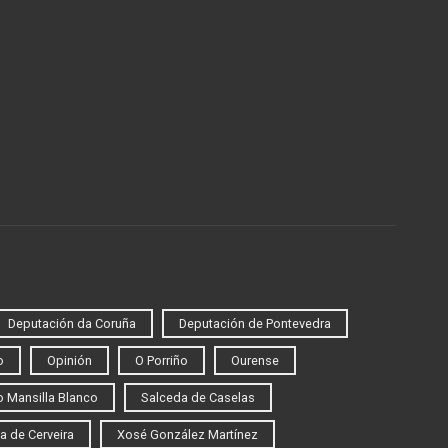
Deputación da Coruña
Deputación de Pontevedra
o
Opinión
O Porriño
Ourense
 Mansilla Blanco
Salceda de Caselas
a de Cerveira
Xosé González Martínez