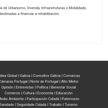
ía de Urbanismo, Vivenda, Infraestruturas e Mobilidade,
stinadas a financiar a rehabilitación…
ldea Global
|
Galicia
|
Concellos Galicia
|
Comarcas
Cámaras Portugal
|
Norte de Portugal
|
Alto Minho
Opinión
|
Entrevistas
|
Política
|
Benestar Social
Comercio
|
Cultura
|
Economía
|
Educación
edio Ambiente
|
Participación Cidadá
|
Patrimonio
Sanidade
|
Seguridade Cidadá
|
Traballo
|
Turismo