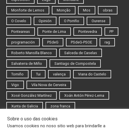
Monforte de Lemos
Monção
Mos
obras
O Covelo
Opinión
O Porriño
Ourense
Ponteareas
Ponte de Lima
Pontevedra
PP
programación
PSdeG
PSdeG-PSOE
rag
Roberto Mansilla Blanco
Salceda de Caselas
Salvaterra de Miño
Santiago de Compostela
Tomiño
Tui
valença
Viana do Castelo
Vigo
Vila Nova de Cerveira
Xosé González Martínez
Xoán Antón Pérez-Lema
Xunta de Galicia
zona franca
Sobre o uso das cookies
Iniciar sesión
Usamos cookies no noso sitio web para brindarlle a