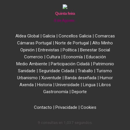
Quinta feira
6 de Agosto
Aldea Global
|
Galicia
|
Concellos Galicia
|
Comarcas
Cámaras Portugal
|
Norte de Portugal
|
Alto Minho
Opinión
|
Entrevistas
|
Política
|
Benestar Social
Comercio
|
Cultura
|
Economía
|
Educación
Medio Ambiente
|
Participación Cidadá
|
Patrimonio
Sanidade
|
Seguridade Cidadá
|
Traballo
|
Turismo
Urbanismo
|
Xuventude
|
Banda deseñada
|
Humor
Axenda
|
Historia
|
Universidade
|
Lingua
|
Libros
Gastronomía
|
Deporte
Contacto
|
Privacidade
|
Cookies
9 consultas en 1,037 segundos.