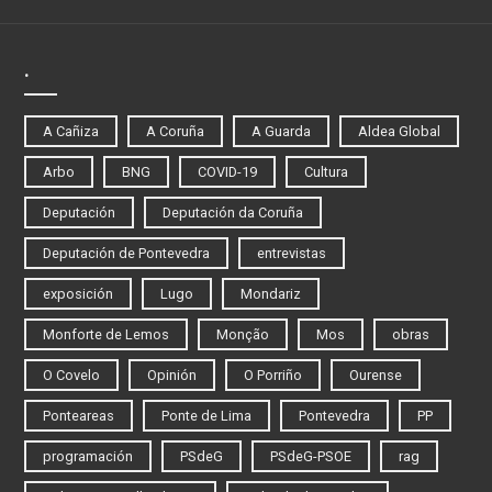
.
A Cañiza
A Coruña
A Guarda
Aldea Global
Arbo
BNG
COVID-19
Cultura
Deputación
Deputación da Coruña
Deputación de Pontevedra
entrevistas
exposición
Lugo
Mondariz
Monforte de Lemos
Monção
Mos
obras
O Covelo
Opinión
O Porriño
Ourense
Ponteareas
Ponte de Lima
Pontevedra
PP
programación
PSdeG
PSdeG-PSOE
rag