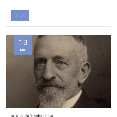
Leer
13
Mar
A Coruña (cidade)
,
Lingua