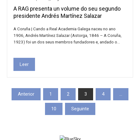
A RAG presenta un volume do seu segundo
presidente Andrés Martínez Salazar
A Coruña | Cando a Real Academia Galega naceu no ano
1906, Andrés Martínez Salazar (Astorga, 1846 – A Coruña,
1923) foi un dos seus membros fundadores e, andado o…
Leer
Paxinación
Anterior
1
2
3
4
…
de
10
Seguinte
entradas