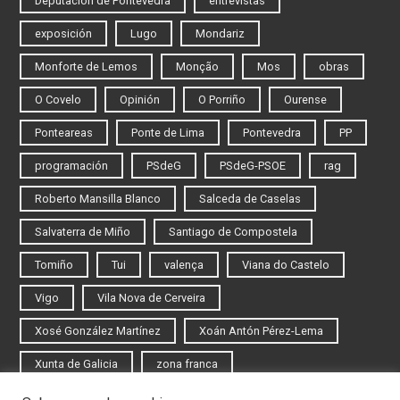
Deputación de Pontevedra
entrevistas
exposición
Lugo
Mondariz
Monforte de Lemos
Monção
Mos
obras
O Covelo
Opinión
O Porriño
Ourense
Ponteareas
Ponte de Lima
Pontevedra
PP
programación
PSdeG
PSdeG-PSOE
rag
Roberto Mansilla Blanco
Salceda de Caselas
Salvaterra de Miño
Santiago de Compostela
Tomiño
Tui
valença
Viana do Castelo
Vigo
Vila Nova de Cerveira
Xosé González Martínez
Xoán Antón Pérez-Lema
Xunta de Galicia
zona franca