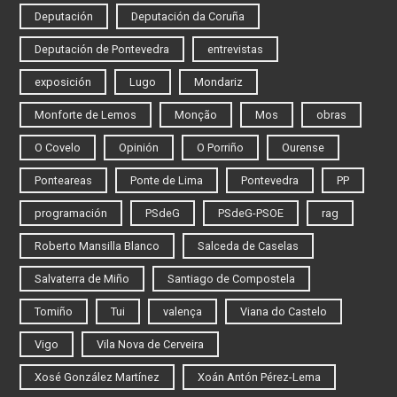
Deputación
Deputación da Coruña
Deputación de Pontevedra
entrevistas
exposición
Lugo
Mondariz
Monforte de Lemos
Monção
Mos
obras
O Covelo
Opinión
O Porriño
Ourense
Ponteareas
Ponte de Lima
Pontevedra
PP
programación
PSdeG
PSdeG-PSOE
rag
Roberto Mansilla Blanco
Salceda de Caselas
Salvaterra de Miño
Santiago de Compostela
Tomiño
Tui
valença
Viana do Castelo
Vigo
Vila Nova de Cerveira
Xosé González Martínez
Xoán Antón Pérez-Lema