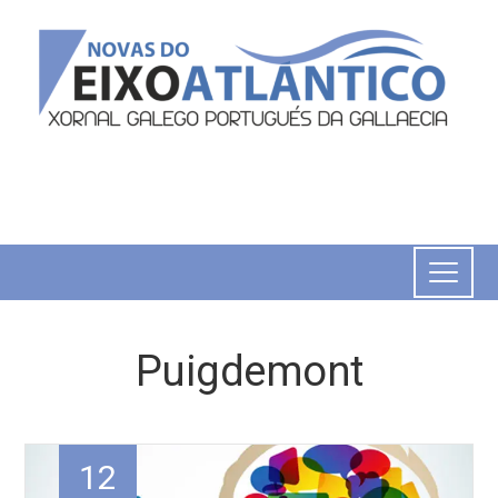
Puigdemont
12