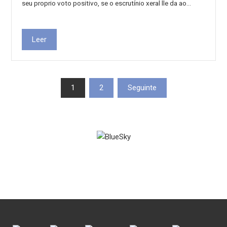
seu proprio voto positivo, se o escrutínio xeral lle da ao…
Leer
Paxinación
1
2
Seguinte
de
entradas