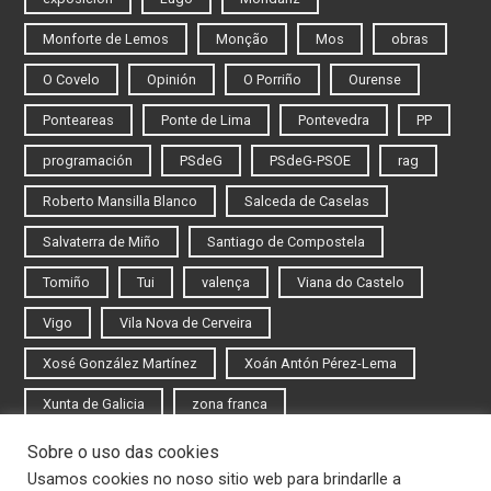
Monforte de Lemos
Monção
Mos
obras
O Covelo
Opinión
O Porriño
Ourense
Ponteareas
Ponte de Lima
Pontevedra
PP
programación
PSdeG
PSdeG-PSOE
rag
Roberto Mansilla Blanco
Salceda de Caselas
Salvaterra de Miño
Santiago de Compostela
Tomiño
Tui
valença
Viana do Castelo
Vigo
Vila Nova de Cerveira
Xosé González Martínez
Xoán Antón Pérez-Lema
Xunta de Galicia
zona franca
Sobre o uso das cookies
Iniciar sesión
Usamos cookies no noso sitio web para brindarlle a