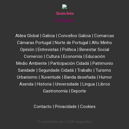
Sexta feira
7 de Agosto
Aldea Global
|
Galicia
|
Concellos Galicia
|
Comarcas
Cámaras Portugal
|
Norte de Portugal
|
Alto Minho
Opinión
|
Entrevistas
|
Política
|
Benestar Social
Comercio
|
Cultura
|
Economía
|
Educación
Medio Ambiente
|
Participación Cidadá
|
Patrimonio
Sanidade
|
Seguridade Cidadá
|
Traballo
|
Turismo
Urbanismo
|
Xuventude
|
Banda deseñada
|
Humor
Axenda
|
Historia
|
Universidade
|
Lingua
|
Libros
Gastronomía
|
Deporte
Contacto
|
Privacidade
|
Cookies
13 consultas en 1,098 segundos.