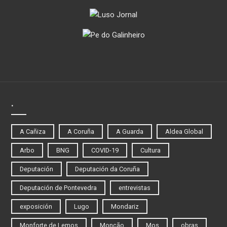
.
A Cañiza
A Coruña
A Guarda
Aldea Global
Arbo
BNG
COVID-19
Cultura
Deputación
Deputación da Coruña
Deputación de Pontevedra
entrevistas
exposición
Lugo
Mondariz
Monforte de Lemos
Monção
Mos
obras