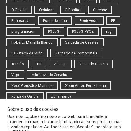
O Covelo
Opinión
O Porriño
Ourense
Ponteareas
Ponte de Lima
Pontevedra
PP
programación
PSdeG
PSdeG-PSOE
rag
Roberto Mansilla Blanco
Salceda de Caselas
Salvaterra de Miño
Santiago de Compostela
Tomiño
Tui
valença
Viana do Castelo
Vigo
Vila Nova de Cerveira
Xosé González Martínez
Xoán Antón Pérez-Lema
Xunta de Galicia
zona franca
Sobre o uso das cookies
Iniciar sesión
Usamos cookies no noso sitio web para brindarlle a
experiencia máis relevante lembrando as súas preferencias
Rexistrarse
e visitas repetidas. Ao facer clic en "Aceptar", acepta o uso