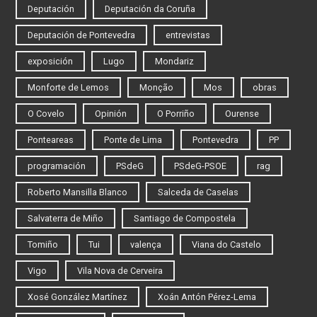
Deputación
Deputación da Coruña
Deputación de Pontevedra
entrevistas
exposición
Lugo
Mondariz
Monforte de Lemos
Monção
Mos
obras
O Covelo
Opinión
O Porriño
Ourense
Ponteareas
Ponte de Lima
Pontevedra
PP
programación
PSdeG
PSdeG-PSOE
rag
Roberto Mansilla Blanco
Salceda de Caselas
Salvaterra de Miño
Santiago de Compostela
Tomiño
Tui
valença
Viana do Castelo
Vigo
Vila Nova de Cerveira
Xosé González Martínez
Xoán Antón Pérez-Lema