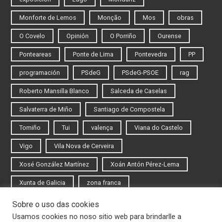
Monforte de Lemos
Monção
Mos
obras
O Covelo
Opinión
O Porriño
Ourense
Ponteareas
Ponte de Lima
Pontevedra
PP
programación
PSdeG
PSdeG-PSOE
rag
Roberto Mansilla Blanco
Salceda de Caselas
Salvaterra de Miño
Santiago de Compostela
Tomiño
Tui
valença
Viana do Castelo
Vigo
Vila Nova de Cerveira
Xosé González Martínez
Xoán Antón Pérez-Lema
Xunta de Galicia
zona franca
Sobre o uso das cookies
Iniciar sesión
Usamos cookies no noso sitio web para brindarlle a