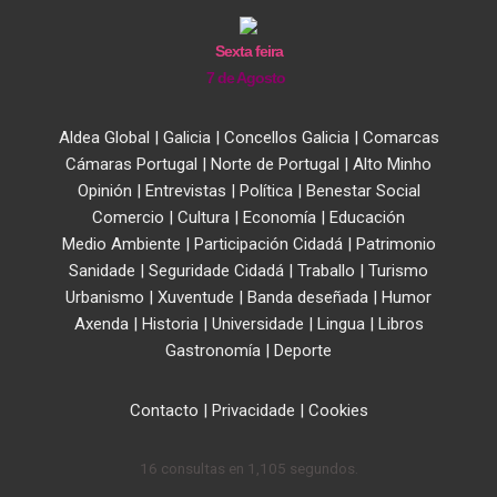
Sexta feira
7 de Agosto
Aldea Global
|
Galicia
|
Concellos Galicia
|
Comarcas
Cámaras Portugal
|
Norte de Portugal
|
Alto Minho
Opinión
|
Entrevistas
|
Política
|
Benestar Social
Comercio
|
Cultura
|
Economía
|
Educación
Medio Ambiente
|
Participación Cidadá
|
Patrimonio
Sanidade
|
Seguridade Cidadá
|
Traballo
|
Turismo
Urbanismo
|
Xuventude
|
Banda deseñada
|
Humor
Axenda
|
Historia
|
Universidade
|
Lingua
|
Libros
Gastronomía
|
Deporte
Contacto
|
Privacidade
|
Cookies
16 consultas en 1,105 segundos.