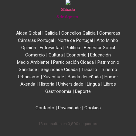
Sábado
8 de Agosto
Aldea Global
|
Galicia
|
Concellos Galicia
|
Comarcas
Cámaras Portugal
|
Norte de Portugal
|
Alto Minho
Opinión
|
Entrevistas
|
Política
|
Benestar Social
Comercio
|
Cultura
|
Economía
|
Educación
Medio Ambiente
|
Participación Cidadá
|
Patrimonio
Sanidade
|
Seguridade Cidadá
|
Traballo
|
Turismo
Urbanismo
|
Xuventude
|
Banda deseñada
|
Humor
Axenda
|
Historia
|
Universidade
|
Lingua
|
Libros
Gastronomía
|
Deporte
Contacto
|
Privacidade
|
Cookies
13 consultas en 0,800 segundos.