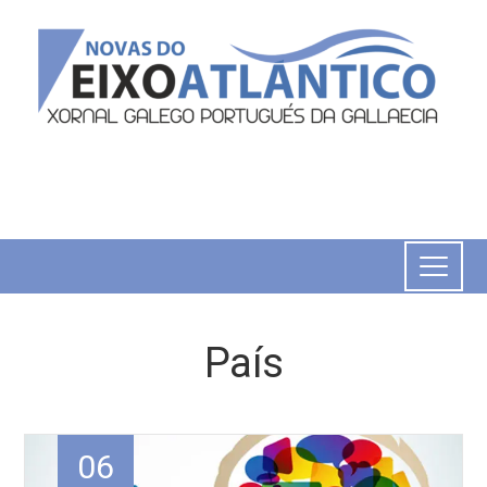
País
06