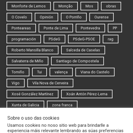
Monforte de Lemos
Monção
Mos
obras
O Covelo
Opinión
O Porriño
Ourense
Ponteareas
Ponte de Lima
Pontevedra
PP
programación
PSdeG
PSdeG-PSOE
rag
Roberto Mansilla Blanco
Salceda de Caselas
Salvaterra de Miño
Santiago de Compostela
Tomiño
Tui
valença
Viana do Castelo
Vigo
Vila Nova de Cerveira
Xosé González Martínez
Xoán Antón Pérez-Lema
Xunta de Galicia
zona franca
Sobre o uso das cookies
Iniciar sesión
Usamos cookies no noso sitio web para brindarlle a
experiencia máis relevante lembrando as súas preferencias
Rexistrarse