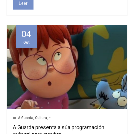
Leer
04
Out
A Guarda
,
Cultura
,
~
A Guarda presenta a súa programación