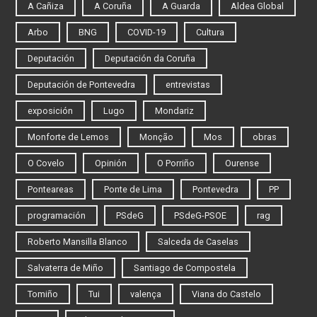
A Cañiza
A Coruña
A Guarda
Aldea Global
Arbo
BNG
COVID-19
Cultura
Deputación
Deputación da Coruña
Deputación de Pontevedra
entrevistas
exposición
Lugo
Mondariz
Monforte de Lemos
Monção
Mos
obras
O Covelo
Opinión
O Porriño
Ourense
Ponteareas
Ponte de Lima
Pontevedra
PP
programación
PSdeG
PSdeG-PSOE
rag
Roberto Mansilla Blanco
Salceda de Caselas
Salvaterra de Miño
Santiago de Compostela
Tomiño
Tui
valença
Viana do Castelo