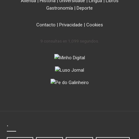
Axenda
|
Historia
|
Universidade
|
Lingua
|
Libros
Gastronomía
|
Deporte
Contacto
|
Privacidade
|
Cookies
9 consultas en 1,099 segundos.
.