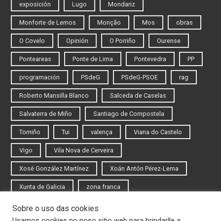
exposición
Lugo
Mondariz
Monforte de Lemos
Monção
Mos
obras
O Covelo
Opinión
O Porriño
Ourense
Ponteareas
Ponte de Lima
Pontevedra
PP
programación
PSdeG
PSdeG-PSOE
rag
Roberto Mansilla Blanco
Salceda de Caselas
Salvaterra de Miño
Santiago de Compostela
Tomiño
Tui
valença
Viana do Castelo
Vigo
Vila Nova de Cerveira
Xosé González Martínez
Xoán Antón Pérez-Lema
Xunta de Galicia
zona franca
Sobre o uso das cookies
Iniciar sesión
Usamos cookies no noso sitio web para brindarlle a