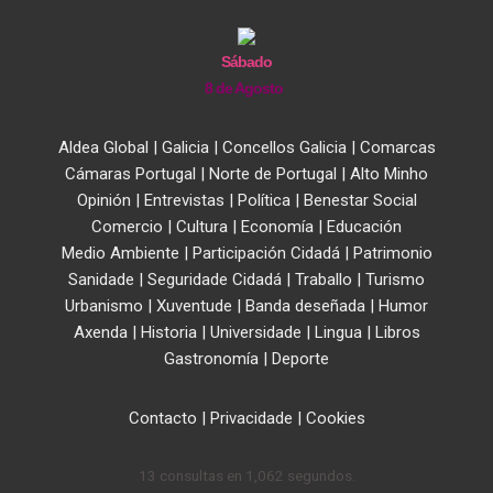
Sábado
8 de Agosto
Aldea Global
|
Galicia
|
Concellos Galicia
|
Comarcas
Cámaras Portugal
|
Norte de Portugal
|
Alto Minho
Opinión
|
Entrevistas
|
Política
|
Benestar Social
Comercio
|
Cultura
|
Economía
|
Educación
Medio Ambiente
|
Participación Cidadá
|
Patrimonio
Sanidade
|
Seguridade Cidadá
|
Traballo
|
Turismo
Urbanismo
|
Xuventude
|
Banda deseñada
|
Humor
Axenda
|
Historia
|
Universidade
|
Lingua
|
Libros
Gastronomía
|
Deporte
Contacto
|
Privacidade
|
Cookies
13 consultas en 1,062 segundos.