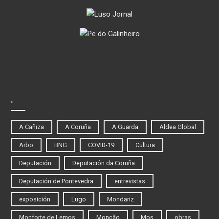
.
A Cañiza
A Coruña
A Guarda
Aldea Global
Arbo
BNG
COVID-19
Cultura
Deputación
Deputación da Coruña
Deputación de Pontevedra
entrevistas
exposición
Lugo
Mondariz
Monforte de Lemos
Monção
Mos
obras