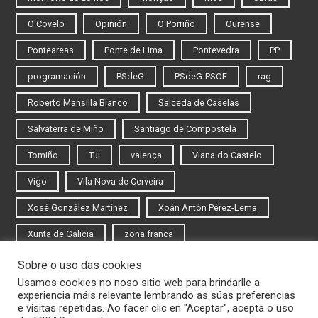
O Covelo
Opinión
O Porriño
Ourense
Ponteareas
Ponte de Lima
Pontevedra
PP
programación
PSdeG
PSdeG-PSOE
rag
Roberto Mansilla Blanco
Salceda de Caselas
Salvaterra de Miño
Santiago de Compostela
Tomiño
Tui
valença
Viana do Castelo
Vigo
Vila Nova de Cerveira
Xosé González Martínez
Xoán Antón Pérez-Lema
Xunta de Galicia
zona franca
Sobre o uso das cookies
Iniciar sesión
Usamos cookies no noso sitio web para brindarlle a
experiencia máis relevante lembrando as súas preferencias
Rexistrarse
e visitas repetidas. Ao facer clic en "Aceptar", acepta o uso