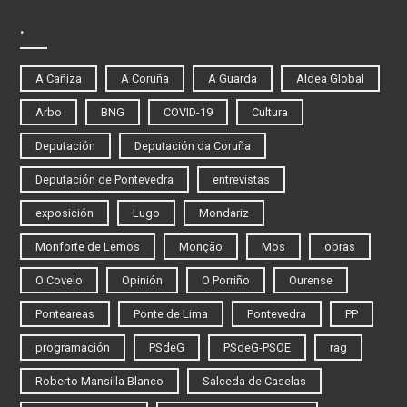
.
A Cañiza
A Coruña
A Guarda
Aldea Global
Arbo
BNG
COVID-19
Cultura
Deputación
Deputación da Coruña
Deputación de Pontevedra
entrevistas
exposición
Lugo
Mondariz
Monforte de Lemos
Monção
Mos
obras
O Covelo
Opinión
O Porriño
Ourense
Ponteareas
Ponte de Lima
Pontevedra
PP
programación
PSdeG
PSdeG-PSOE
rag
Roberto Mansilla Blanco
Salceda de Caselas