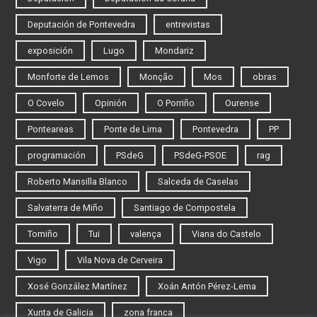
Deputación de Pontevedra
entrevistas
exposición
Lugo
Mondariz
Monforte de Lemos
Monção
Mos
obras
O Covelo
Opinión
O Porriño
Ourense
Ponteareas
Ponte de Lima
Pontevedra
PP
programación
PSdeG
PSdeG-PSOE
rag
Roberto Mansilla Blanco
Salceda de Caselas
Salvaterra de Miño
Santiago de Compostela
Tomiño
Tui
valença
Viana do Castelo
Vigo
Vila Nova de Cerveira
Xosé González Martínez
Xoán Antón Pérez-Lema
Xunta de Galicia
zona franca