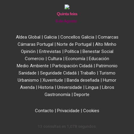
Quinta feira
6 de Agosto
Aldea Global
|
Galicia
|
Concellos Galicia
|
Comarcas
Cámaras Portugal
|
Norte de Portugal
|
Alto Minho
Opinión
|
Entrevistas
|
Política
|
Benestar Social
Comercio
|
Cultura
|
Economía
|
Educación
Medio Ambiente
|
Participación Cidadá
|
Patrimonio
Sanidade
|
Seguridade Cidadá
|
Traballo
|
Turismo
Urbanismo
|
Xuventude
|
Banda deseñada
|
Humor
Axenda
|
Historia
|
Universidade
|
Lingua
|
Libros
Gastronomía
|
Deporte
Contacto
|
Privacidade
|
Cookies
13 consultas en 1,078 segundos.