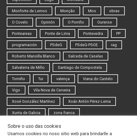
Monforte de Lemos
Monção
Mos
obras
O Covelo
Opinión
O Porriño
Ourense
Ponteareas
Ponte de Lima
Pontevedra
PP
programación
PSdeG
PSdeG-PSOE
rag
Roberto Mansilla Blanco
Salceda de Caselas
Salvaterra de Miño
Santiago de Compostela
Tomiño
Tui
valença
Viana do Castelo
Vigo
Vila Nova de Cerveira
Xosé González Martínez
Xoán Antón Pérez-Lema
Xunta de Galicia
zona franca
Sobre o uso das cookies
Iniciar sesión
Usamos cookies no noso sitio web para brindarlle a