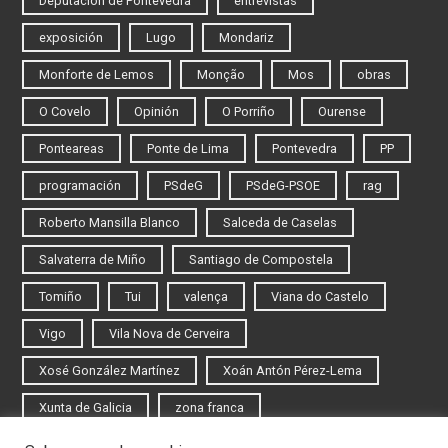
Deputación de Pontevedra
entrevistas
exposición
Lugo
Mondariz
Monforte de Lemos
Monção
Mos
obras
O Covelo
Opinión
O Porriño
Ourense
Ponteareas
Ponte de Lima
Pontevedra
PP
programación
PSdeG
PSdeG-PSOE
rag
Roberto Mansilla Blanco
Salceda de Caselas
Salvaterra de Miño
Santiago de Compostela
Tomiño
Tui
valença
Viana do Castelo
Vigo
Vila Nova de Cerveira
Xosé González Martínez
Xoán Antón Pérez-Lema
Xunta de Galicia
zona franca