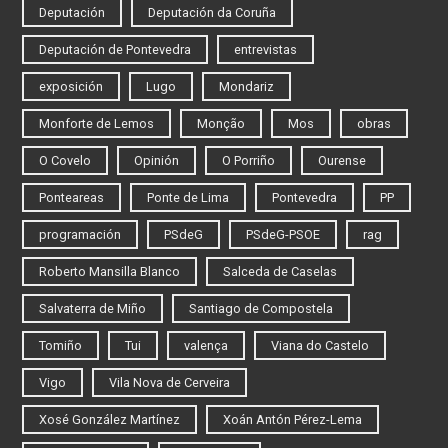
Deputación
Deputación da Coruña
Deputación de Pontevedra
entrevistas
exposición
Lugo
Mondariz
Monforte de Lemos
Monção
Mos
obras
O Covelo
Opinión
O Porriño
Ourense
Ponteareas
Ponte de Lima
Pontevedra
PP
programación
PSdeG
PSdeG-PSOE
rag
Roberto Mansilla Blanco
Salceda de Caselas
Salvaterra de Miño
Santiago de Compostela
Tomiño
Tui
valença
Viana do Castelo
Vigo
Vila Nova de Cerveira
Xosé González Martínez
Xoán Antón Pérez-Lema