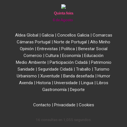
Quinta feira
6 de Agosto
Aldea Global
|
Galicia
|
Concellos Galicia
|
Comarcas
Cámaras Portugal
|
Norte de Portugal
|
Alto Minho
Opinión
|
Entrevistas
|
Política
|
Benestar Social
Comercio
|
Cultura
|
Economía
|
Educación
Medio Ambiente
|
Participación Cidadá
|
Patrimonio
Sanidade
|
Seguridade Cidadá
|
Traballo
|
Turismo
Urbanismo
|
Xuventude
|
Banda deseñada
|
Humor
Axenda
|
Historia
|
Universidade
|
Lingua
|
Libros
Gastronomía
|
Deporte
Contacto
|
Privacidade
|
Cookies
16 consultas en 1,055 segundos.