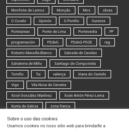
Monforte de Lemos
Monção
Mos
obras
O Covelo
Opinión
O Porriño
Ourense
Ponteareas
Ponte de Lima
Pontevedra
PP
programación
PSdeG
PSdeG-PSOE
rag
Roberto Mansilla Blanco
Salceda de Caselas
Salvaterra de Miño
Santiago de Compostela
Tomiño
Tui
valença
Viana do Castelo
Vigo
Vila Nova de Cerveira
Xosé González Martínez
Xoán Antón Pérez-Lema
Xunta de Galicia
zona franca
Sobre o uso das cookies
Iniciar sesión
Usamos cookies no noso sitio web para brindarlle a