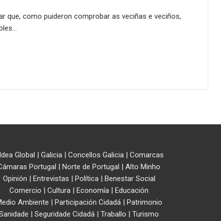
lugar que, como puideron comprobar as veciñas e veciños,
bles…
ldea Global
|
Galicia
|
Concellos Galicia
|
Comarcas
Cámaras Portugal
|
Norte de Portugal
|
Alto Minho
Opinión
|
Entrevistas
|
Política
|
Benestar Social
Comercio
|
Cultura
|
Economía
|
Educación
edio Ambiente
|
Participación Cidadá
|
Patrimonio
Sanidade
|
Seguridade Cidadá
|
Traballo
|
Turismo