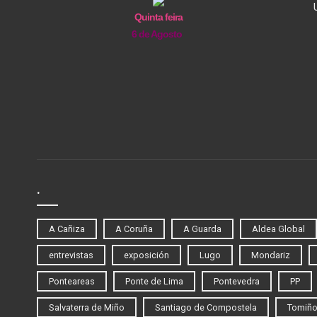
Quinta feira
6 de Agosto
.
A Cañiza
A Coruña
A Guarda
Aldea Global
entrevistas
exposición
Lugo
Mondariz
Ponteareas
Ponte de Lima
Pontevedra
PP
Salvaterra de Miño
Santiago de Compostela
Tomiñ