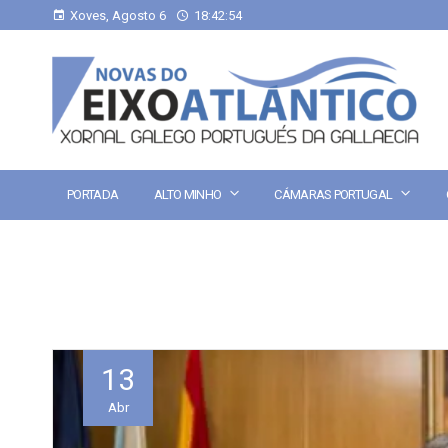
Xoves, Agosto 6
18:42:54
PORTADA
ALTO MINHO
CÁMARAS PORTUGAL
13
Abr