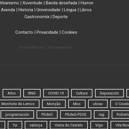
Urbanismo
|
Xuventude
|
Banda deseñada
|
Humor
Axenda
|
Historia
|
Universidade
|
Lingua
|
Libros
Gastronomía
|
Deporte
Contacto
|
Privacidade
|
Cookies
9 consultas en 1,009 segundos.
Arbo
BNG
COVID-19
Cultura
Deputación
Monforte de Lemos
Monção
Mos
obras
O Covel
programación
PSdeG
PSdeG-PSOE
rag
Roberto
o
Tui
valença
Viana do Castelo
Vigo
Vila Nov