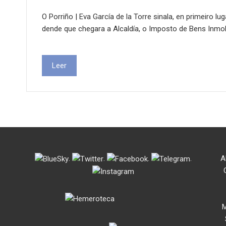
O Porriño | Eva García de la Torre sinala, en primeiro 
dende que chegara a Alcaldía, o Imposto de Bens Inmo
Leer
.
.
.
.
A
M