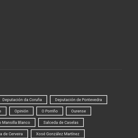
Deputación da Coruña
Deputación de Pontevedra
o
Opinión
O Porriño
Ourense
 Mansilla Blanco
Salceda de Caselas
a de Cerveira
Xosé González Martínez