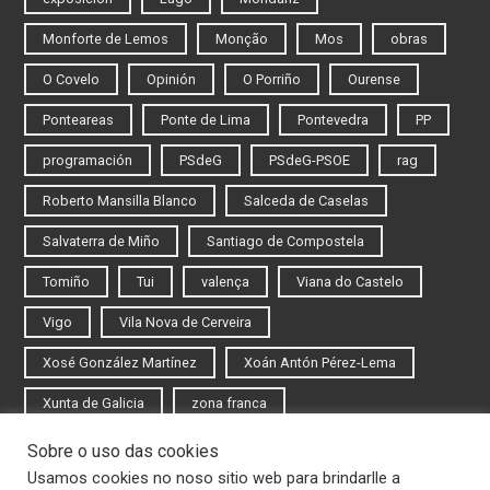
Monforte de Lemos
Monção
Mos
obras
O Covelo
Opinión
O Porriño
Ourense
Ponteareas
Ponte de Lima
Pontevedra
PP
programación
PSdeG
PSdeG-PSOE
rag
Roberto Mansilla Blanco
Salceda de Caselas
Salvaterra de Miño
Santiago de Compostela
Tomiño
Tui
valença
Viana do Castelo
Vigo
Vila Nova de Cerveira
Xosé González Martínez
Xoán Antón Pérez-Lema
Xunta de Galicia
zona franca
Sobre o uso das cookies
Iniciar sesión
Usamos cookies no noso sitio web para brindarlle a