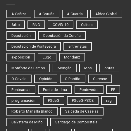
A Cañiza
A Coruña
A Guarda
Aldea Global
Arbo
BNG
COVID-19
Cultura
Deputación
Deputación da Coruña
Deputación de Pontevedra
entrevistas
exposición
Lugo
Mondariz
Monforte de Lemos
Monção
Mos
obras
O Covelo
Opinión
O Porriño
Ourense
Ponteareas
Ponte de Lima
Pontevedra
PP
programación
PSdeG
PSdeG-PSOE
rag
Roberto Mansilla Blanco
Salceda de Caselas
Salvaterra de Miño
Santiago de Compostela