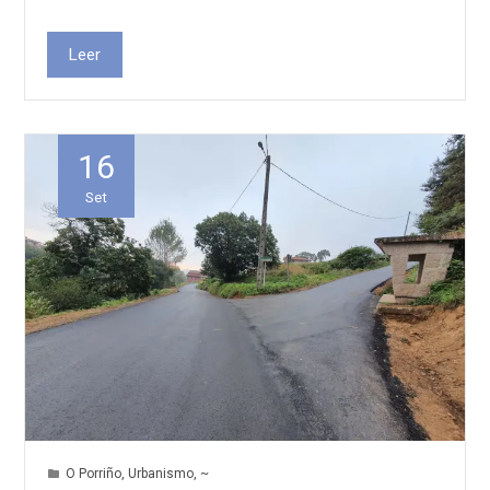
Leer
16
Set
O Porriño
,
Urbanismo
,
~