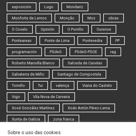
exposición
Lugo
Mondariz
Monforte de Lemos
Monção
Mos
obras
O Covelo
Opinión
O Porriño
Ourense
Ponteareas
Ponte de Lima
Pontevedra
PP
programación
PSdeG
PSdeG-PSOE
rag
Roberto Mansilla Blanco
Salceda de Caselas
Salvaterra de Miño
Santiago de Compostela
Tomiño
Tui
valença
Viana do Castelo
Vigo
Vila Nova de Cerveira
Xosé González Martínez
Xoán Antón Pérez-Lema
Xunta de Galicia
zona franca
Sobre o uso das cookies