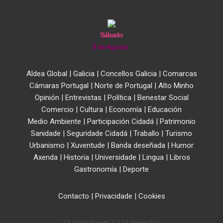
Sábado
8 de Agosto
Aldea Global
|
Galicia
|
Concellos Galicia
|
Comarcas
Cámaras Portugal
|
Norte de Portugal
|
Alto Minho
Opinión
|
Entrevistas
|
Política
|
Benestar Social
Comercio
|
Cultura
|
Economía
|
Educación
Medio Ambiente
|
Participación Cidadá
|
Patrimonio
Sanidade
|
Seguridade Cidadá
|
Traballo
|
Turismo
Urbanismo
|
Xuventude
|
Banda deseñada
|
Humor
Axenda
|
Historia
|
Universidade
|
Lingua
|
Libros
Gastronomía
|
Deporte
Contacto
|
Privacidade
|
Cookies
13 consultas en 1,224 segundos.