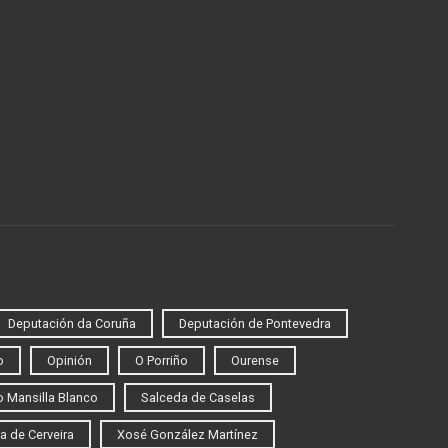
Deputación da Coruña
Deputación de Pontevedra
o
Opinión
O Porriño
Ourense
 Mansilla Blanco
Salceda de Caselas
a de Cerveira
Xosé González Martínez