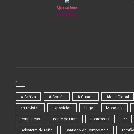
Quinta feira
6 de Agosto
.
A Cañiza
A Coruña
A Guarda
Aldea Global
entrevistas
exposición
Lugo
Mondariz
Ponteareas
Ponte de Lima
Pontevedra
PP
Salvaterra de Miño
Santiago de Compostela
Tomiñ