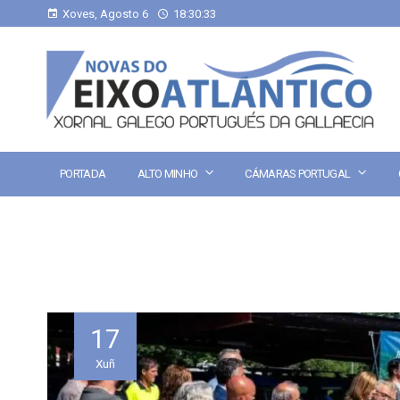
Xoves, Agosto 6
18:30:33
PORTADA
ALTO MINHO
CÁMARAS PORTUGAL
17
Xuñ