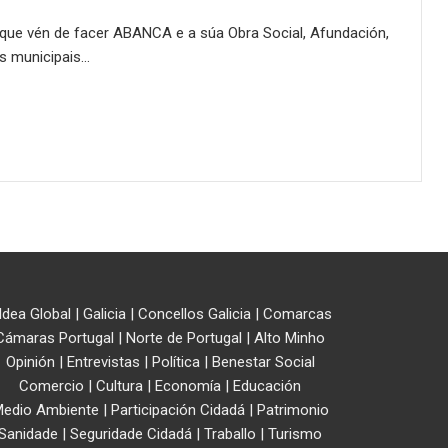
 que vén de facer ABANCA e a súa Obra Social, Afundación,
os municipais…
ldea Global
|
Galicia
|
Concellos Galicia
|
Comarcas
Cámaras Portugal
|
Norte de Portugal
|
Alto Minho
Opinión
|
Entrevistas
|
Política
|
Benestar Social
Comercio
|
Cultura
|
Economía
|
Educación
edio Ambiente
|
Participación Cidadá
|
Patrimonio
Sanidade
|
Seguridade Cidadá
|
Traballo
|
Turismo