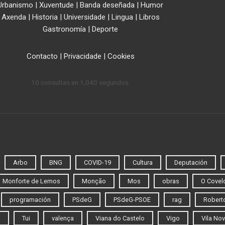
Urbanismo
|
Xuventude
|
Banda deseñada
|
Humor
Axenda
|
Historia
|
Universidade
|
Lingua
|
Libros
Gastronomía
|
Deporte
Contacto
|
Privacidade
|
Cookies
10 consultas en 1,040 segundos.
Arbo
BNG
COVID-19
Cultura
Deputación
Monforte de Lemos
Monção
Mos
obras
O Covel
programación
PSdeG
PSdeG-PSOE
rag
Roberto
o
Tui
valença
Viana do Castelo
Vigo
Vila Nov