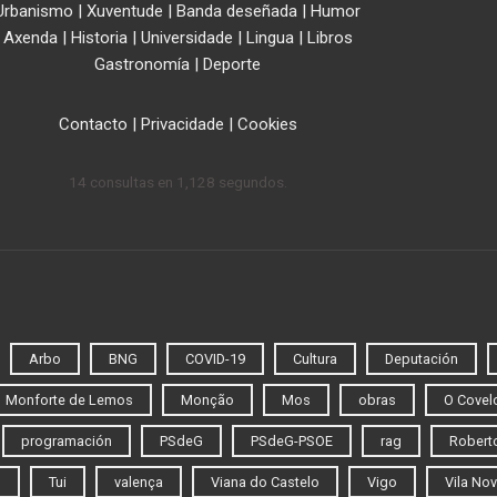
Urbanismo
|
Xuventude
|
Banda deseñada
|
Humor
Axenda
|
Historia
|
Universidade
|
Lingua
|
Libros
Gastronomía
|
Deporte
Contacto
|
Privacidade
|
Cookies
14 consultas en 1,128 segundos.
Arbo
BNG
COVID-19
Cultura
Deputación
Monforte de Lemos
Monção
Mos
obras
O Covel
programación
PSdeG
PSdeG-PSOE
rag
Roberto
o
Tui
valença
Viana do Castelo
Vigo
Vila Nov