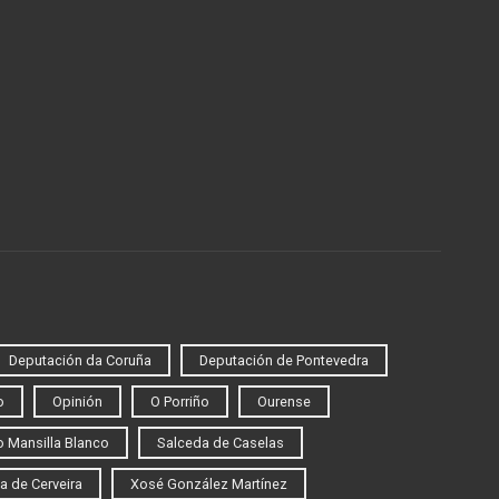
Deputación da Coruña
Deputación de Pontevedra
o
Opinión
O Porriño
Ourense
 Mansilla Blanco
Salceda de Caselas
a de Cerveira
Xosé González Martínez