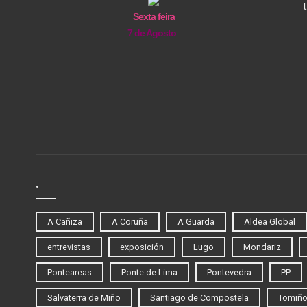
Sexta feira
7 de Agosto
.
A Cañiza
A Coruña
A Guarda
Aldea Global
entrevistas
exposición
Lugo
Mondariz
Ponteareas
Ponte de Lima
Pontevedra
PP
Salvaterra de Miño
Santiago de Compostela
Tomiñ