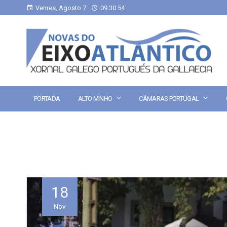
Venres, Agosto 7
09:30:54
PORTADA
ALTO MINHO
CÁMARAS PORTUGAL
18
Nov