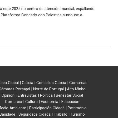
a este 2025 no centro de atención mundial, espallando
 A Plataforma Condado con Palestina sumouse a…
ldea Global
|
Galicia
|
Concellos Galicia
|
Comarcas
Cámaras Portugal
|
Norte de Portugal
|
Alto Minho
Opinión
|
Entrevistas
|
Política
|
Benestar Social
Comercio
|
Cultura
|
Economía
|
Educación
edio Ambiente
|
Participación Cidadá
|
Patrimonio
Sanidade
|
Seguridade Cidadá
|
Traballo
|
Turismo