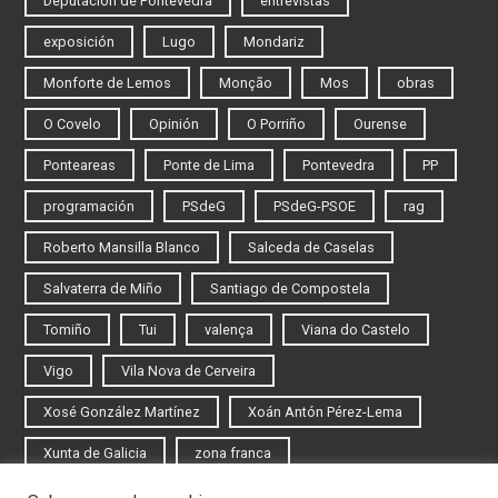
Deputación de Pontevedra
entrevistas
exposición
Lugo
Mondariz
Monforte de Lemos
Monção
Mos
obras
O Covelo
Opinión
O Porriño
Ourense
Ponteareas
Ponte de Lima
Pontevedra
PP
programación
PSdeG
PSdeG-PSOE
rag
Roberto Mansilla Blanco
Salceda de Caselas
Salvaterra de Miño
Santiago de Compostela
Tomiño
Tui
valença
Viana do Castelo
Vigo
Vila Nova de Cerveira
Xosé González Martínez
Xoán Antón Pérez-Lema
Xunta de Galicia
zona franca