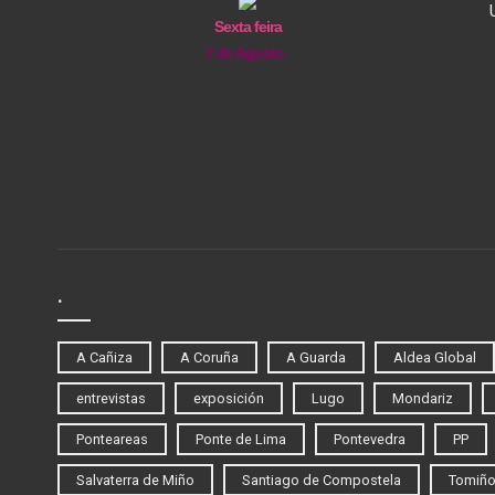
Sexta feira
7 de Agosto
.
A Cañiza
A Coruña
A Guarda
Aldea Global
entrevistas
exposición
Lugo
Mondariz
Ponteareas
Ponte de Lima
Pontevedra
PP
Salvaterra de Miño
Santiago de Compostela
Tomiñ