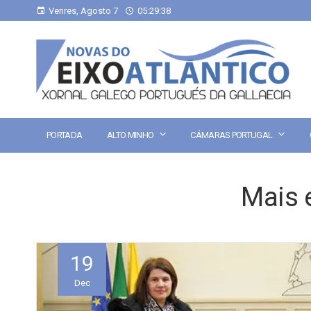
Venres, Agosto 7
05:29:39
PORTADA
ALTO MINHO
CÁMARAS PORTUGAL
Mais 
19
Dec