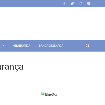
N
HEMEROTECA
BANDA DESEÑADA
urança