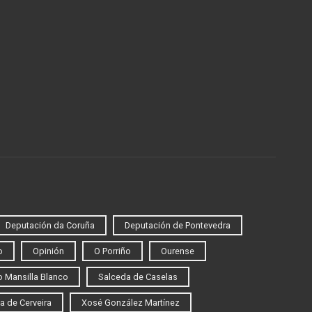
Deputación da Coruña
Deputación de Pontevedra
o
Opinión
O Porriño
Ourense
 Mansilla Blanco
Salceda de Caselas
a de Cerveira
Xosé González Martínez