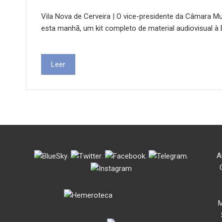
Vila Nova de Cerveira | O vice-presidente da Câmara Mun
esta manhã, um kit completo de material audiovisual à
Leer
.
.
.
.
A
M