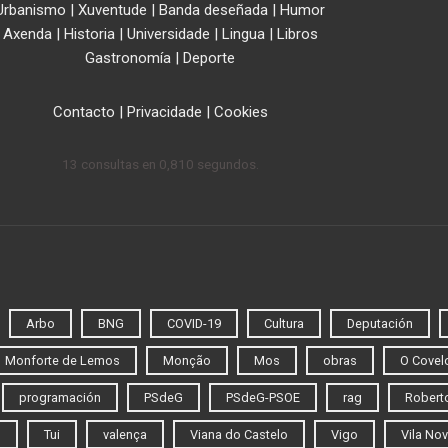
Urbanismo
|
Xuventude
|
Banda deseñada
|
Humor
Axenda
|
Historia
|
Universidade
|
Lingua
|
Libros
Gastronomía
|
Deporte
Contacto
|
Privacidade
|
Cookies
13 consultas en 0,810 segundos.
Arbo
BNG
COVID-19
Cultura
Deputación
Monforte de Lemos
Monção
Mos
obras
O Covel
programación
PSdeG
PSdeG-PSOE
rag
Roberto
o
Tui
valença
Viana do Castelo
Vigo
Vila Nov