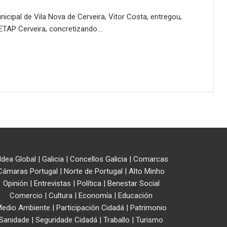
icipal de Vila Nova de Cerveira, Vitor Costa, entregou,
 ETAP Cerveira, concretizando…
ldea Global
|
Galicia
|
Concellos Galicia
|
Comarcas
Cámaras Portugal
|
Norte de Portugal
|
Alto Minho
Opinión
|
Entrevistas
|
Política
|
Benestar Social
Comercio
|
Cultura
|
Economía
|
Educación
edio Ambiente
|
Participación Cidadá
|
Patrimonio
Sanidade
|
Seguridade Cidadá
|
Traballo
|
Turismo