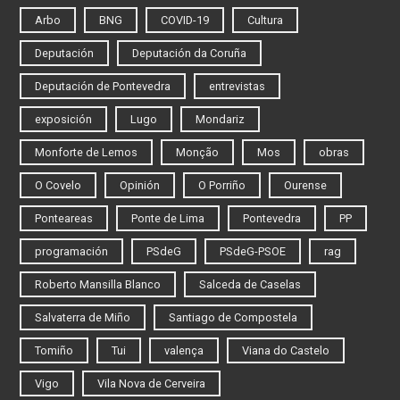
Arbo
BNG
COVID-19
Cultura
Deputación
Deputación da Coruña
Deputación de Pontevedra
entrevistas
exposición
Lugo
Mondariz
Monforte de Lemos
Monção
Mos
obras
O Covelo
Opinión
O Porriño
Ourense
Ponteareas
Ponte de Lima
Pontevedra
PP
programación
PSdeG
PSdeG-PSOE
rag
Roberto Mansilla Blanco
Salceda de Caselas
Salvaterra de Miño
Santiago de Compostela
Tomiño
Tui
valença
Viana do Castelo
Vigo
Vila Nova de Cerveira