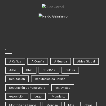
.
A Cañiza
A Coruña
A Guarda
Aldea Global
Arbo
BNG
COVID-19
Cultura
Deputación
Deputación da Coruña
Deputación de Pontevedra
entrevistas
exposición
Lugo
Mondariz
Monforte de Lemos
Monção
Mos
obras