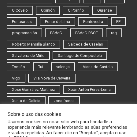
O Covelo
Opinión
O Porriño
Ourense
Ponteareas
Ponte de Lima
Pontevedra
PP
programación
PSdeG
PSdeG-PSOE
rag
Roberto Mansilla Blanco
Salceda de Caselas
Salvaterra de Miño
Santiago de Compostela
Tomiño
Tui
valença
Viana do Castelo
Vigo
Vila Nova de Cerveira
Xosé González Martínez
Xoán Antón Pérez-Lema
Xunta de Galicia
zona franca
Sobre o uso das cookies
Iniciar sesión
Usamos cookies no noso sitio web para brindarlle a
experiencia máis relevante lembrando as súas preferencias
Rexistrarse
e visitas repetidas. Ao facer clic en "Aceptar", acepta o uso