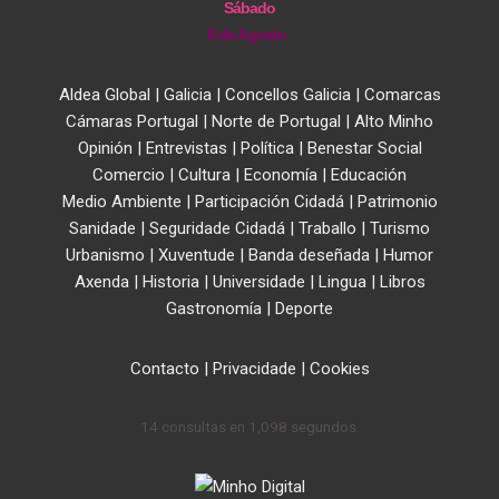
Sábado
8 de Agosto
Aldea Global
|
Galicia
|
Concellos Galicia
|
Comarcas
Cámaras Portugal
|
Norte de Portugal
|
Alto Minho
Opinión
|
Entrevistas
|
Política
|
Benestar Social
Comercio
|
Cultura
|
Economía
|
Educación
Medio Ambiente
|
Participación Cidadá
|
Patrimonio
Sanidade
|
Seguridade Cidadá
|
Traballo
|
Turismo
Urbanismo
|
Xuventude
|
Banda deseñada
|
Humor
Axenda
|
Historia
|
Universidade
|
Lingua
|
Libros
Gastronomía
|
Deporte
Contacto
|
Privacidade
|
Cookies
14 consultas en 1,098 segundos.