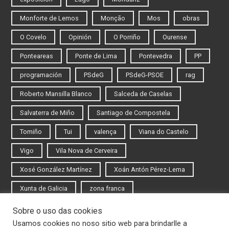
Monforte de Lemos
Monção
Mos
obras
O Covelo
Opinión
O Porriño
Ourense
Ponteareas
Ponte de Lima
Pontevedra
PP
programación
PSdeG
PSdeG-PSOE
rag
Roberto Mansilla Blanco
Salceda de Caselas
Salvaterra de Miño
Santiago de Compostela
Tomiño
Tui
valença
Viana do Castelo
Vigo
Vila Nova de Cerveira
Xosé González Martínez
Xoán Antón Pérez-Lema
Xunta de Galicia
zona franca
Sobre o uso das cookies
Iniciar sesión
Usamos cookies no noso sitio web para brindarlle a