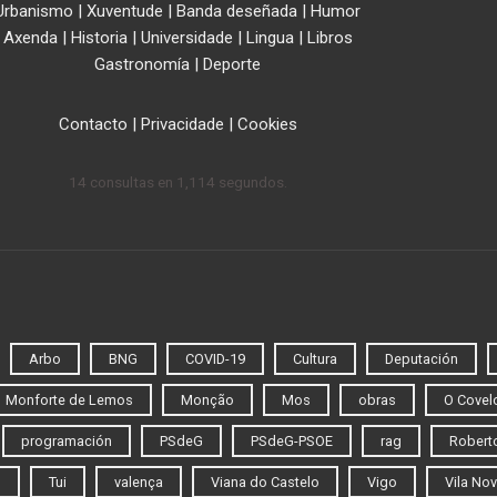
Urbanismo
|
Xuventude
|
Banda deseñada
|
Humor
Axenda
|
Historia
|
Universidade
|
Lingua
|
Libros
Gastronomía
|
Deporte
Contacto
|
Privacidade
|
Cookies
14 consultas en 1,114 segundos.
Arbo
BNG
COVID-19
Cultura
Deputación
Monforte de Lemos
Monção
Mos
obras
O Covel
programación
PSdeG
PSdeG-PSOE
rag
Roberto
o
Tui
valença
Viana do Castelo
Vigo
Vila Nov