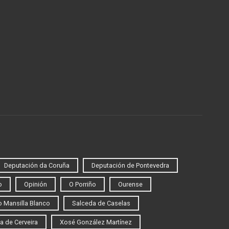
Deputación da Coruña
Deputación de Pontevedra
o
Opinión
O Porriño
Ourense
 Mansilla Blanco
Salceda de Caselas
a de Cerveira
Xosé González Martínez