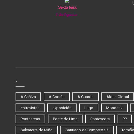
Sexta feira
7 de Agosto
.
A Cañiza
A Coruña
A Guarda
Aldea Global
entrevistas
exposición
Lugo
Mondariz
Ponteareas
Ponte de Lima
Pontevedra
PP
Salvaterra de Miño
Santiago de Compostela
Tomiñ