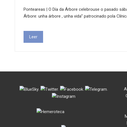
Ponteareas | O Día da Árbore celebrouse o pasado sába
Árbore: unha árbore , unha vida” patrocinado pola Clíni
Leer
.
.
.
.
A
M