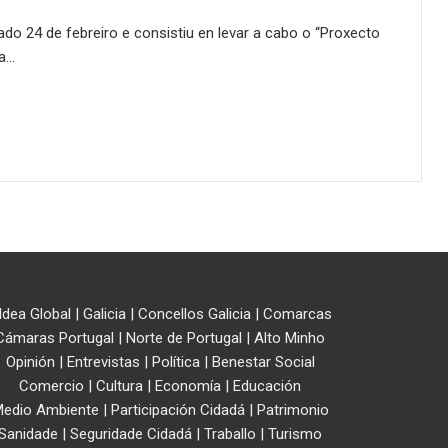
do 24 de febreiro e consistiu en levar a cabo o “Proxecto
ca…
ldea Global
|
Galicia
|
Concellos Galicia
|
Comarcas
Cámaras Portugal
|
Norte de Portugal
|
Alto Minho
Opinión
|
Entrevistas
|
Política
|
Benestar Social
Comercio
|
Cultura
|
Economía
|
Educación
edio Ambiente
|
Participación Cidadá
|
Patrimonio
Sanidade
|
Seguridade Cidadá
|
Traballo
|
Turismo