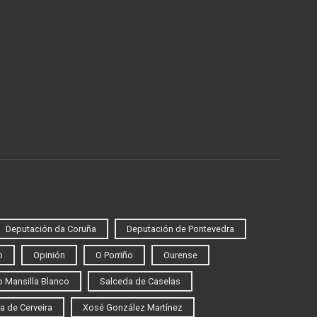
Deputación da Coruña
Deputación de Pontevedra
o
Opinión
O Porriño
Ourense
 Mansilla Blanco
Salceda de Caselas
a de Cerveira
Xosé González Martínez