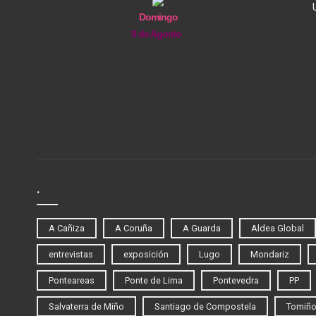
Domingo
9 de Agosto
.
A Cañiza
A Coruña
A Guarda
Aldea Global
entrevistas
exposición
Lugo
Mondariz
Ponteareas
Ponte de Lima
Pontevedra
PP
Salvaterra de Miño
Santiago de Compostela
Tomiñ