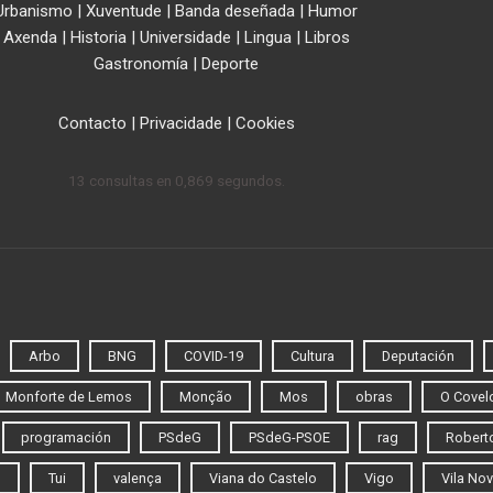
Urbanismo
|
Xuventude
|
Banda deseñada
|
Humor
Axenda
|
Historia
|
Universidade
|
Lingua
|
Libros
Gastronomía
|
Deporte
Contacto
|
Privacidade
|
Cookies
13 consultas en 0,869 segundos.
Arbo
BNG
COVID-19
Cultura
Deputación
Monforte de Lemos
Monção
Mos
obras
O Covel
programación
PSdeG
PSdeG-PSOE
rag
Roberto
o
Tui
valença
Viana do Castelo
Vigo
Vila Nov