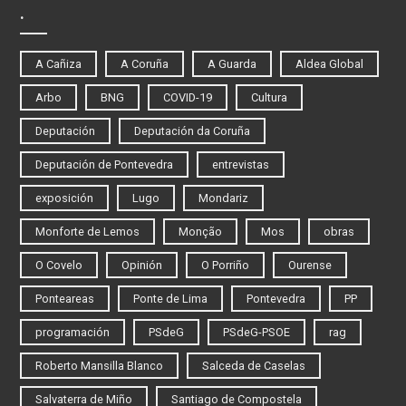
.
A Cañiza
A Coruña
A Guarda
Aldea Global
Arbo
BNG
COVID-19
Cultura
Deputación
Deputación da Coruña
Deputación de Pontevedra
entrevistas
exposición
Lugo
Mondariz
Monforte de Lemos
Monção
Mos
obras
O Covelo
Opinión
O Porriño
Ourense
Ponteareas
Ponte de Lima
Pontevedra
PP
programación
PSdeG
PSdeG-PSOE
rag
Roberto Mansilla Blanco
Salceda de Caselas
Salvaterra de Miño
Santiago de Compostela