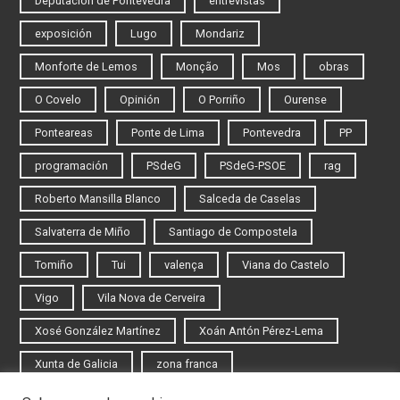
Deputación de Pontevedra
entrevistas
exposición
Lugo
Mondariz
Monforte de Lemos
Monção
Mos
obras
O Covelo
Opinión
O Porriño
Ourense
Ponteareas
Ponte de Lima
Pontevedra
PP
programación
PSdeG
PSdeG-PSOE
rag
Roberto Mansilla Blanco
Salceda de Caselas
Salvaterra de Miño
Santiago de Compostela
Tomiño
Tui
valença
Viana do Castelo
Vigo
Vila Nova de Cerveira
Xosé González Martínez
Xoán Antón Pérez-Lema
Xunta de Galicia
zona franca