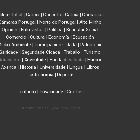
ldea Global
|
Galicia
|
Concellos Galicia
|
Comarcas
Cámaras Portugal
|
Norte de Portugal
|
Alto Minho
Opinión
|
Entrevistas
|
Política
|
Benestar Social
Comercio
|
Cultura
|
Economía
|
Educación
edio Ambiente
|
Participación Cidadá
|
Patrimonio
Sanidade
|
Seguridade Cidadá
|
Traballo
|
Turismo
Urbanismo
|
Xuventude
|
Banda deseñada
|
Humor
Axenda
|
Historia
|
Universidade
|
Lingua
|
Libros
Gastronomía
|
Deporte
Contacto
|
Privacidade
|
Cookies
14 consultas en 1,149 segundos.