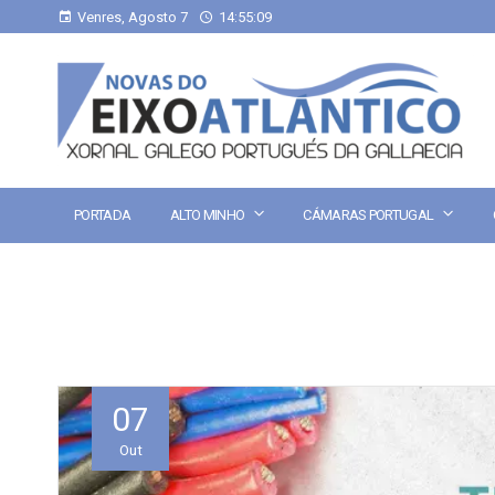
Venres, Agosto 7
14:55:10
PORTADA
ALTO MINHO
CÁMARAS PORTUGAL
07
Out