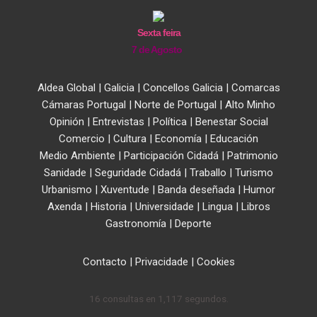
Sexta feira
7 de Agosto
Aldea Global
|
Galicia
|
Concellos Galicia
|
Comarcas
Cámaras Portugal
|
Norte de Portugal
|
Alto Minho
Opinión
|
Entrevistas
|
Política
|
Benestar Social
Comercio
|
Cultura
|
Economía
|
Educación
Medio Ambiente
|
Participación Cidadá
|
Patrimonio
Sanidade
|
Seguridade Cidadá
|
Traballo
|
Turismo
Urbanismo
|
Xuventude
|
Banda deseñada
|
Humor
Axenda
|
Historia
|
Universidade
|
Lingua
|
Libros
Gastronomía
|
Deporte
Contacto
|
Privacidade
|
Cookies
16 consultas en 1,117 segundos.