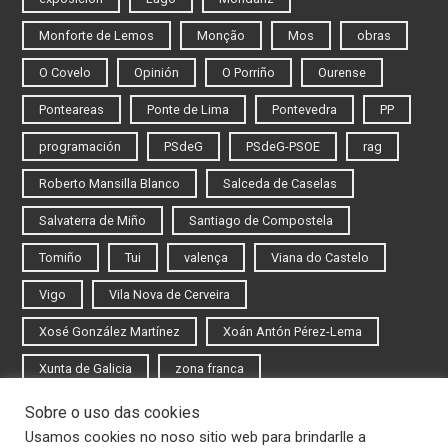
Monforte de Lemos
Monção
Mos
obras
O Covelo
Opinión
O Porriño
Ourense
Ponteareas
Ponte de Lima
Pontevedra
PP
programación
PSdeG
PSdeG-PSOE
rag
Roberto Mansilla Blanco
Salceda de Caselas
Salvaterra de Miño
Santiago de Compostela
Tomiño
Tui
valença
Viana do Castelo
Vigo
Vila Nova de Cerveira
Xosé González Martínez
Xoán Antón Pérez-Lema
Xunta de Galicia
zona franca
Sobre o uso das cookies
Iniciar sesión
Usamos cookies no noso sitio web para brindarlle a